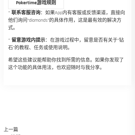
Pokertime游戏规则
*
联系客服咨询
：如果App内有客服或反馈渠道，直接向
他们询问“diamonds”的具体作用，这是最有效的解决方
式。
*
留意游戏内提示
：在游戏过程中，留意是否有关于“钻
石”的教程、任务或使用说明。
希望这些建议能帮助你找到所需的信息。如果你发现了
这个功能的具体用法，也欢迎随时与我分享。
上一篇