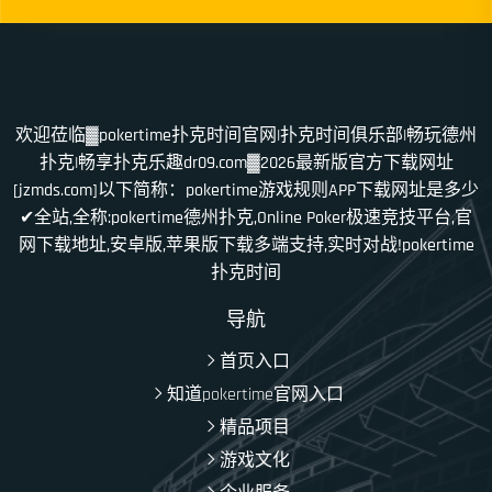
欢迎莅临▓pokertime扑克时间官网|扑克时间俱乐部|畅玩德州
扑克|畅享扑克乐趣dr09.com▓2026最新版官方下载网址
[jzmds.com]以下简称：pokertime游戏规则APP下载网址是多少
✔全站,全称:pokertime德州扑克,Online Poker极速竞技平台,官
网下载地址,安卓版,苹果版下载多端支持,实时对战!pokertime
扑克时间
导航
首页入口
知道pokertime官网入口
精品项目
游戏文化