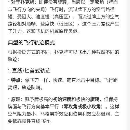
*
对于扑克牌
：即使没有旋转，当牌以一定
攻角
（牌面
与飞行方向的夹角）飞行时，流过牌下方的空气路径
短、受阻大、速度慢（高压区），而流过牌上方的空气
路径相对顺畅、速度快（低压区）。这个压力差也产生
了升力。这和飞机的机翼原理类似。
典型的飞行轨迹模式
根据投掷方式的不同，扑克牌可以飞出几种截然不同的
轨迹：
1. 直线/匕首式轨迹
*
特点
：像飞刀一样，快速、笔直地击中目标。飞行距
离短，轨迹陡峭。
*
原理
：赋予牌极高的
初始速度
和极快的
旋转
，但保持
牌面与飞行方向基本平行（
零攻角或极小攻角
）。这样
空气阻力最小，马格努斯效应和伯努利效应都很弱，主
要依靠惯性直线飞行。