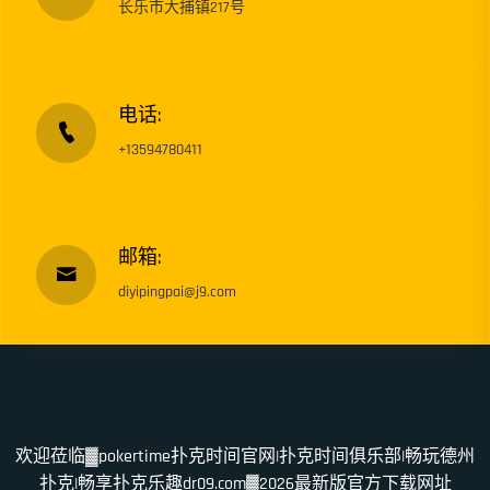
长乐市大捕镇217号
电话:
+13594780411
邮箱:
diyipingpai@j9.com
欢迎莅临▓pokertime扑克时间官网|扑克时间俱乐部|畅玩德州
扑克|畅享扑克乐趣dr09.com▓2026最新版官方下载网址