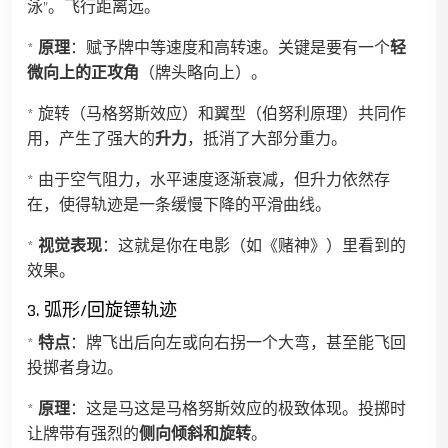
泳”。飞行距离远。
*
原理
：赋予牌中等速度和高转速。关键是要有一个
轻
微向上的正攻角
（牌头略向上）。
* 旋转（马格努斯效应）和翼型（伯努利原理）共同作
用，产生了强大的
升力
，抵消了大部分重力。
* 由于空气阻力，水平速度逐渐衰减，但升力依然存
在，使得轨迹是一条缓慢下降的平滑曲线。
*
视觉表现
：这就是你在电影（如《赌神》）里看到的
效果。
3. 弧形/回旋镖轨迹
*
特点
：牌飞出后向左或向右拐一个大弯，甚至能飞回
投掷者身边。
*
原理
：这是马这是马格努斯效应的极致体现。投掷时
让牌带有强烈的
侧向倾斜和旋转
。