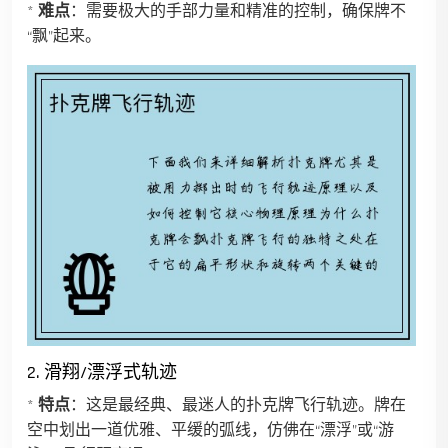
*
难点
：需要极大的手部力量和精准的控制，确保牌不
“飘”起来。
2. 滑翔/漂浮式轨迹
*
特点
：这是最经典、最迷人的扑克牌飞行轨迹。牌在
空中划出一道优雅、平缓的弧线，仿佛在“漂浮”或“游