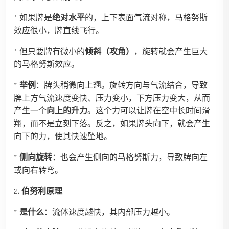
* 如果牌是
绝对水平
的，上下表面气流对称，马格努斯
效应很小，牌直线飞行。
* 但只要牌有微小的
倾斜（攻角）
，旋转就会产生巨大
的马格努斯效应。
*
举例
：牌头稍微向上翘。旋转方向与气流结合，导致
牌上方气流速度变快、压力变小，下方压力变大，从而
产生一个
向上的升力
。这个力可以让牌在空中长时间滑
翔，而不是立刻下落。反之，如果牌头向下，就会产生
向下的力，使其快速坠地。
*
侧向旋转
：也会产生侧向的马格努斯力，导致牌向左
或向右转弯。
2.
伯努利原理
*
是什么
：流体速度越快，其内部压力越小。