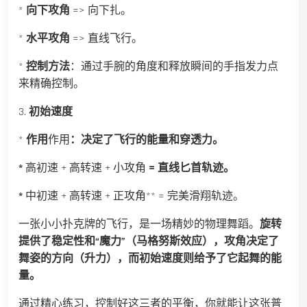
*
向下攻角
=> 向下扎。
*
水平攻角
=> 直线飞行。
*
控制方法
：通过手腕的角度和释放瞬间的手指发力点
来精确控制。
3.
初始速度
*
作用
作用
：决定了飞行的能量和穿透力。
*
高初速 + 高转速 + 小攻角
= 直线匕首轨迹。
*
中初速 + 高转速 + 正攻角** = 完美滑翔轨迹。
一张小小扑克牌的飞行，是一场精妙的物理舞蹈。
旋转
提供了稳定性和“魔力”（马格努斯效应），攻角决定了
舞姿的方向（升力），而初始速度则给予了它起舞的能
量。
通过精心练习，控制好这三者的平衡，你就能让这张普