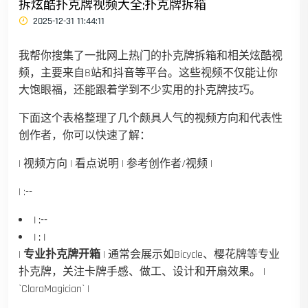
拆炫酷扑克牌视频大全;扑克牌拆箱
2025-12-31 11:44:11
我帮你搜集了一批网上热门的扑克牌拆箱和相关炫酷视
频，主要来自B站和抖音等平台。这些视频不仅能让你
大饱眼福，还能跟着学到不少实用的扑克牌技巧。
下面这个表格整理了几个颇具人气的视频方向和代表性
创作者，你可以快速了解：
| 视频方向 | 看点说明 | 参考创作者/视频 |
| :--
| :--
| : |
|
专业扑克牌开箱
| 通常会展示如Bicycle、樱花牌等专业
扑克牌，关注卡牌手感、做工、设计和开扇效果。 |
`ClaraMagician` |