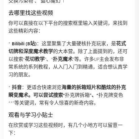
交换污染物`、`盗心魔幻` |
去哪里找这些视频
你可以直接在以下平台的搜索框里输入关键词，来找到
这些精彩内容：
*
Bilibili (B站)
：这里聚集了大量硬核扑克玩家，是
花式
切牌和深度魔术教学
的大本营。除了上面提到的，还可
以搜索“
花切教学
”、“
扑克魔术
”等。许多UP主会发布非
常系统的系列教程，从入门入门到精通，适合想认真学
习的朋友。
*
抖音
：更适合快速浏览
海量的拆箱短片和酷炫的扑克
瞬变魔术。可以尝试搜索“
扑克牌拆箱
”、“
扑克牌变色
**”等关键词，常有令人惊喜的新奇内容。
观看与学习小贴士
在欣赏或学习这些视频时，有几个小地方可以留意一
下：